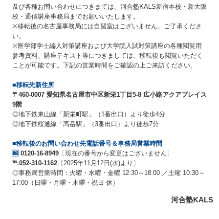
及び各種お問い合わせにつきまては、河合塾KALS新宿本校・新大阪
校・通信講座事務局までお願いいたします。
※移転後の名古屋事務局には自習室はございません。ご了承くださ
い。
※医学部学士編入対策講座および大学院入試対策講座の各種閲覧用
参考資料、講座テキスト等につきましては、移転後も閲覧いただく
ことが可能です。下記の営業時間をご確認の上ご来訪ください。
■移転先新住所
〒460-0007 愛知県名古屋市中区新栄1丁目5-8 広小路アクアプレイス
9階
◎地下鉄東山線「新栄町駅」（1番出口）より徒歩4分
◎地下鉄桜通線「高岳駅」（3番出口）より徒歩7分
■移転後のお問い合わせ先電話番号＆事務局営業時間
🆓
0120-16-8949
〔現在の番号から変更はございません〕
℡.052-310-1162
〔2025年11月12日(水)より〕
◎事務局営業時間：火曜・水曜・金曜 12:30～18:00 ／土曜 10:30～
17:00（日曜・月曜・木曜・祝日 休）
河合塾KALS