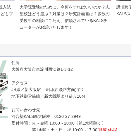
院入試
大学院受験のために、今何をすればいいのか？志
講演終
などもプ
望校はどう選ぶ？対策は？研究計画書は？多数の
KAL
受験生の相談にこたえ、信頼されているKALSチ
ューターがお話いたします！
住所
大阪府大阪市東淀川西淡路1‐3‐12
アクセス
JR線／新大阪駅 東口(西淡路方面)すぐ
地下鉄御堂筋線／新大阪駅より徒歩10分
お問い合わせ先
河合塾KALS新大阪校 0120‐27‐2949
受付時間：火～金曜 10:00～20:00〔第1水曜除く〕
第1水曜・土・日・祝 10:00～17:00
[月曜 休み]