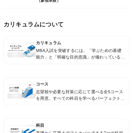
（新宿本校）
受講案内
カリキュラムについて
受講料（オンライン講座）
受講料（通学講座）
カリキュラム
MBA入試を突破するには、「学ぶための基礎
受講形態
能力」と「明確な目的意識」が備わっているこ
とを大学へ伝えることができるかが鍵となりま
受講サポート
す。それに必要な力が「論理力（伝える力）」
受講までの流れ
です。KALSのカリキュラムは、論理力の習得
を目指すとともに、多くの合格者を輩出してき
コース
講義スケジュール
た経験と最新の入試分析に裏打ちされたメソッ
志望校や必要な対策に応じて選べる全5コース
ドで、受験生を合格へ導きます。
を用意。すべての科目を学べるパーフェクト
ガイダンス情報
コースをはじめ、一橋大学や早稲田大学の入試
過去のガイダンス・説明会
に特化したコース、また、コアとなる科目をカ
バーしたスマートコースまで、多様なニーズを
資料請求／
反映した構成となっています。
科目
デジタルパンフレット
基礎から応用までフルカバーできる7つの科目