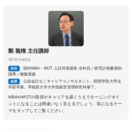
校舎ポータルサイト
KALSメディア
お知らせ
よくある質問
お問い合わせ
鄭 龍権 主任講師
TEI RYUKEN
KALSをはじめる
国内MBA・MOT 入試対策講座 全科目／研究計画書個別
担当
指導／模擬面接
公認会計士／キャリアコンサルタント。関西学院大学法
経歴
受講までの流れ
学部卒業。早稲田大学大学院経営管理研究科修了。
ガイダンス情報
MBAやMOTの取得がキャリアを築くうえでターニングポイ
ントになることは間違いなく言えるでしょう。気になるテー
個別受講相談
マをタップしてご覧ください。
講義スケジュール