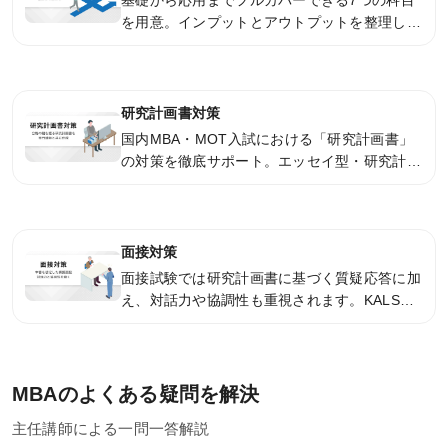
を用意。インプットとアウトプットを整理し、
お役立ち情報
科目間のつながりも重視しました。適切なタイ
ミングでアウトプットの機会を設けることで、
基礎知識の定着を図るとともに、MBA入試が
KALSメディア
必要な「論理力」が習得できる内容となってい
研究計画書対策
コラム
ます。
国内MBA・MOT入試における「研究計画書」
の対策を徹底サポート。エッセイ型・研究計画
書型・総合型の3形式に対応し、eラーニング
での事前学習や早稲田大エッセイ演習、講師に
よる個別カウンセリング、主任講師との「プレ
KALSを知る
出願」まで、万全の体制で合格レベルへ導きま
面接対策
す。
面接試験では研究計画書に基づく質疑応答に加
資料請求／
え、対話力や協調性も重視されます。KALSで
デジタルパンフレット
はeラーニングでの事前学習に加え、模擬面接
やグループワークを通じて実践的に対策。回数
講座説明動画
無制限の個別対応で、自信を持って本番に臨め
講義サンプル動画
ます。
MBAのよくある疑問を解決
講師紹介
主任講師による一問一答解説