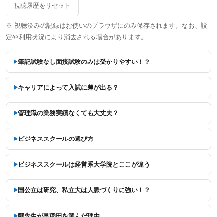
各種申込
視聴履歴をリセット
※ 視聴済みの記録はお使いのブラウザにのみ保存されます。なお、設
WEB申込
定や利用状況により消去される場合があります。
WEB申込後のお支払方法
筆記試験なし面接試験のみは受かりやすい！？
窓口申込
お申込後の流れ
キャリアによって入試に差が出る？
資料請求
管理職の業務実績なくても大丈夫？
システム環境
ビジネススクールの選び方
WEBサイトご利用環境
ビジネススクールは経営系大学院とここが違う
eラーニング推奨環境
国公立は研究、私立大は人脈づくりに強い！？
テストバンク・テストエンジン推奨環境
鄭先生が早稲田を選んだ理由