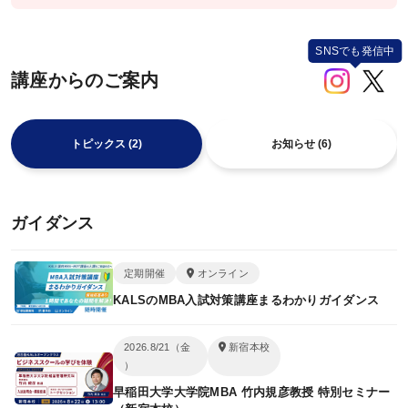
講師紹介
カリキュラム
講座からのご案内
カリキュラム一覧
コース一覧
トピックス (2)
お知らせ (6)
科目一覧
研究計画書対策
ガイダンス
面接対策
定期開催
オンライン
動画・合格実績
KALSのMBA入試対策講座まるわかりガイダンス
試験情報ガイダンス／
2026.8/21（金
新宿本校
講座説明動画
）
早稲田大学大学院MBA 竹内規彦教授 特別セミナー
合格実績