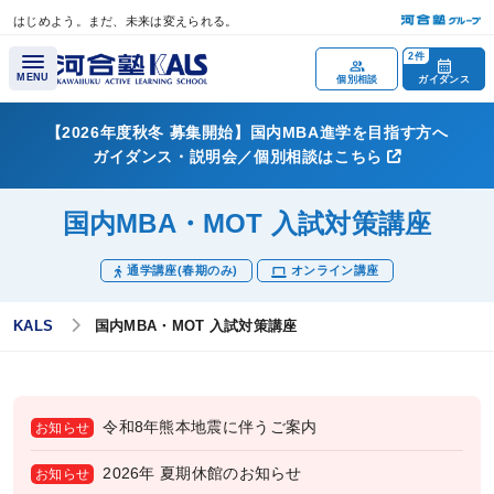
はじめよう。まだ、未来は変えられる。
メインコンテンツへスキップ
2件
MENU
個別相談
ガイダンス
【2026年度秋冬 募集開始】国内MBA進学を目指す方へ
ガイダンス・説明会／個別相談はこちら
講座概要
国内MBA・MOT 入試対策講座
講座トップページ
特別一般公開／
通学講座(春期のみ)
オンライン講座
WBS一次選考突破のポイント
KALS
国内MBA・MOT 入試対策講座
試験概要
試験実施大学院一覧
MBAで学ぶメリット
令和8年熊本地震に伴うご案内
お知らせ
ビジネススクールを選ぶポイント
2026年 夏期休館のお知らせ
お知らせ