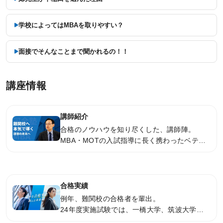
利用規約
学校によってはMBAを取りやすい？
特定商取引法に基づく表示
教材等転売に関する禁止のお願い
面接でそんなことまで聞かれるの！！
講座情報
講師紹介
合格のノウハウを知り尽くした、講師陣。
MBA・MOTの入試指導に長く携わったベテラ
ン講師陣が、皆さんの難関校への合格をアシス
トします。研究計画書の指導も行い、合格でき
る計画書を一緒に作成します。
合格実績
例年、難関校の合格者を輩出。
24年度実施試験では、一橋大学、筑波大学、
東京都立大学、早稲田大学、慶應義塾大学、青