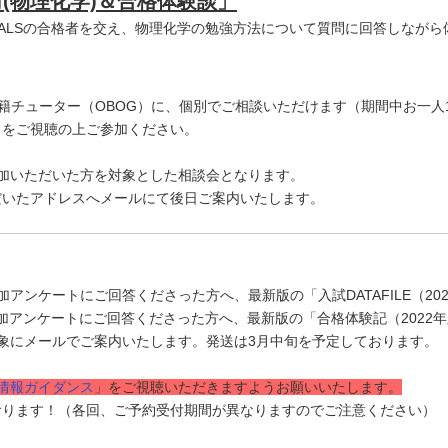
向(物理化学)＆合格体験談」
LSの合格者を交え、物理化学の勉強方法について質問に回答しながら
在籍チューター（OBOG）に、個別でご相談いただけます（期間中お一人
をご視聴の上ご参加ください。
参加いただいた方を対象とした相談会となります。
いたアドレスへメールにて後日ご案内いたします。
ンケートにご回答くださった方へ、最新版の「入試DATAFILE（20
アンケートにご回答くださった方へ、最新版の「合格体験記（2022
象にメールでご案内いたします。発送は3月中旬を予定しております。
情報ガイダンス
」をご視聴いただきますようお願いいたします。
ります！（各回、ご予約受付期間が異なりますのでご注意ください）