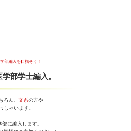
医学部編入を目指そう！
医学部学士編入。
ちろん、
文系
の方や
っしゃいます。
学部に編入します。