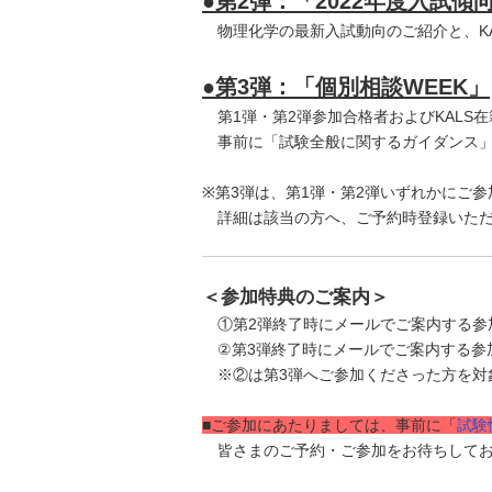
●第2弾：「2022年度入試傾
物理化学の最新入試動向のご紹介と、KA
●第3弾：「個別相談WEEK」
第1弾・第2弾参加合格者およびKALS
事前に「試験全般に関するガイダンス」
※第3弾は、第1弾・第2弾いずれかにご
詳細は該当の方へ、ご予約時登録いただ
＜参加特典のご案内＞
①第2弾終了時にメールでご案内する参加ア
②第3弾終了時にメールでご案内する参加
※②は第3弾へご参加くださった方を対
■ご参加にあたりましては、事前に「
試験
皆さまのご予約・ご参加をお待ちしてお