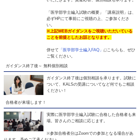
「医学部学士編入試験の概要」「講座説明」は、
必ずHPにて事前にご視聴の上、ご参加くださ
い。
※上記WEBガイダンスをご視聴いただいている
ことを前提としたお話となります。
併せて
「医学部学士編入FAQ」
こちらも、ぜひ
ご覧ください。
ガイダンス終了後～ 無料個別相談
ガイダンス終了後は個別相談を承ります。試験に
ついて、KALSの受講についてなど何でもご相談
ください！
合格者が来場します！
実際に医学部学士編入試験に合格した合格者も来
場。皆さんのご相談に応じます。
※参加合格者分はZoomでの参加となる場合があ
ります。予めご了承ください。