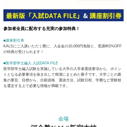
参加者全員に配布する充実の参加特典！
■講座割引券
KALSにご入講いただく際に、入会金の10,000円免除と、受講料5%OFF
の特典が受けられます！
■医学部学士編入 入試DATA FILE
医学部学士編入試験を実施している大学の入学者選抜要項から、ポイン
トとなる必要事項を抜き出して簡潔にまとめた冊子です。大学ごとの募
集の要旨、目標から、出願資格、選抜方法、試験日程、学費など受験校
を選定する上で必要な情報が満載です。
会場