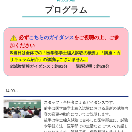
PROGRAM
プログラム
必ず
こちらのガイダンス
をご視聴の上、ご参
加ください
※当日は全体での「医学部学士編入試験の概要」「講座・カ
リキュラム紹介」の講演はございません。
※試験情報ガイダンス：約61分 講座説明：約26分
14:00～
スタッフ・合格者によるガイダンスです。
前半は医学部学士編入試験における最新の試験内
容の変更や動向についてご説明します。
後半は学士編入試験に合格した医学部生に、試験
や学習方法、医学部での生活などについてお話し
いただきます。質疑応答、個別相談も承ります。