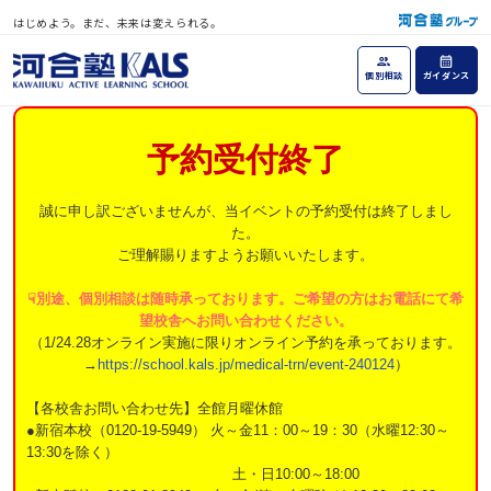
はじめよう。まだ、未来は変えられる。
個別相談
ガイダンス
予約受付終了
誠に申し訳ございませんが、当イベントの予約受付は終了しまし
た。
ご理解賜りますようお願いいたします。
☟別途、個別相談は随時承っております。ご希望の方はお電話にて希
望校舎へお問い合わせください。
（1/24.28オンライン実施に限りオンライン予約を承っております。
→
https://school.kals.jp/medical-trn/event-240124
）
【各校舎お問い合わせ先】全館月曜休館
●新宿本校（0120-19-5949） 火～金11：00～19：30（水曜12:30～
13:30を除く）
土・日10:00～18:00