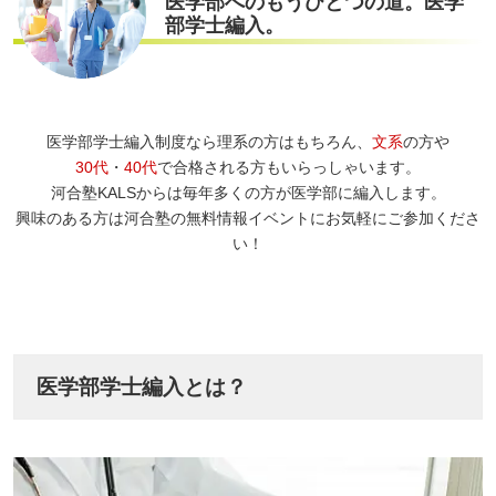
医学部へのもうひとつの道。医学
部学士編入。
医学部学士編入制度なら理系の方はもちろん、
文系
の方や
30代
・
40代
で合格される方もいらっしゃいます。
河合塾KALSからは毎年多くの方が医学部に編入します。
興味のある方は河合塾の無料情報イベントにお気軽にご参加くださ
い！
医学部学士編入とは？