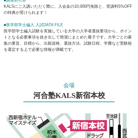
■講座割引券
KALSにご入講いただく際に、入会金の10,000円免除と、受講料5%OFF
の特典が受けられます！
■医学部学士編入 入試DATA FILE
医学部学士編入試験を実施している大学の入学者選抜要項から、ポイン
トとなる必要事項を抜き出して簡潔にまとめた冊子です。大学ごとの募
集の要旨、目標から、出願資格、選抜方法、試験日程、学費など受験校
を選定する上で必要な情報が満載です。
会場
河合塾KALS新宿本校