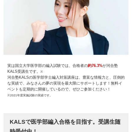
実は国立大学医学部の編入試験では、合格者の
約76.3%
が河合塾
KALS受講生です。
※
河合塾KALSの医学部学士編入対策講座は、豊富な情報力と、圧倒的
な実績で、みなさんの夢の実現を最大限にサポートします！無料イ
ベントも定期的に開催しているので、ぜひご参加ください！
※2021年度実施試験の実績です。
KALSで医学部編入合格を目指す。受講生随
時受付中！