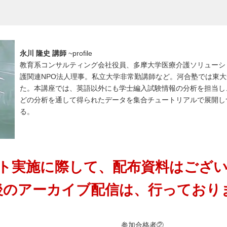
永川 隆史
講師
~profile
教育系コンサルティング会社役員、多摩大学医療介護ソリューシ
護関連NPO法人理事。私立大学非常勤講師など。河合塾では東
た。本講座では、英語以外にも学士編入試験情報の分析を担当し
どの分析を通して得られたデータを集合チュートリアルで展開し
る。
ト実施に際して、配布資料はござ
後のアーカイブ配信は、行っており
参加合格者②