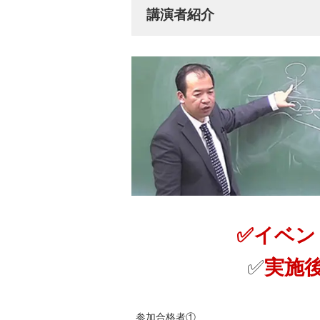
講演者紹介
✅イベン
✅
実施
参加合格者①