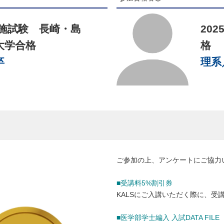
実施試験 長崎・島
20
球大学合格
卒
理系
ご参加の上、アンケートにご協力
■受講料5%割引券
KALSにご入講いただく際に、受
■医学部学士編入 入試DATA FILE