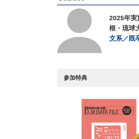
2025年
根・琉
文系／既
参加特典