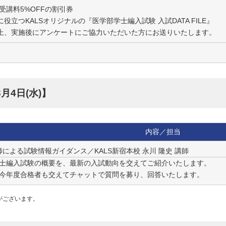
受講料5%OFFの割引券
役立つKALSオリジナルの『医学部学士編入試験 入試DATA FILE』
、実施後にアンケートにご協力いただいた方にお送りいたします。
月4日(水)】
内容／担当
講師による試験情報ガイダンス／KALS新宿本校 永川 隆史 講師
士編入試験の概要を、最新の入試動向を交えてご紹介いたします。
今年度合格者も交えてチャットで質問を募り、回答いたします。
がございます。