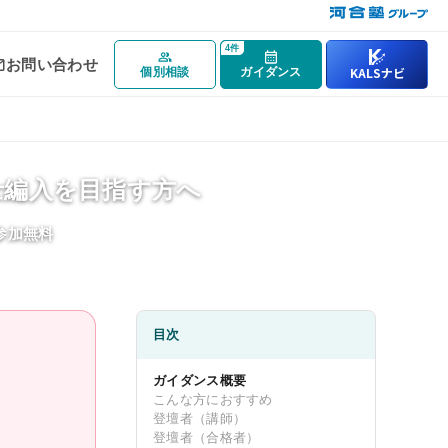
4件
お問い合わせ
KALSナビ
個別相談
ガイダンス
カリキュラム
士編入を目指す方へ
カリキュラム一覧
・参加無料
基礎シリーズ
完成シリーズ
実戦シリーズ
目次
物理化学シリーズ
ガイダンス概要
こんな方におすすめ
オプション科目
登壇者（講師）
登壇者（合格者）