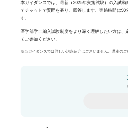
過去問題・試験アンケート閲覧
本ガイダンスでは、最新（2025年実施試験）の入試
てチャットで質問を募り、回答します。実施時間は9
受講生専用サイト
す。
受講生限定講座
医学部学士編入試験制度をより深く理解したい方は、
オリジナル情報誌＆メルマガ
てご参加ください。
※当ガイダンスでは詳しい講座紹介はございません。講座のご案
KALSを知る
資料請求／
デジタルパンフレット
講座説明動画
講義サンプル動画
講師紹介