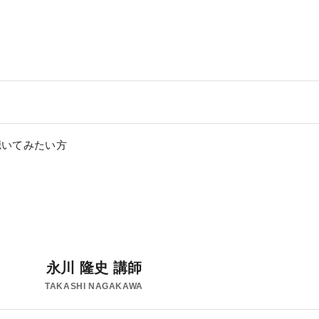
聴いてみたい方
利用規約
特定商取引法に基づく表示
教材等転売に関する禁止のお願い
永川 隆史 講師
TAKASHI NAGAKAWA