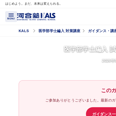
はじめよう。まだ、未来は変えられる。
メインコンテンツへスキップ
MENU
KALS
医学部学士編入 対策講座
ガイダンス・講
講座概要
医学部学士編入 
講座トップページ
2026
医学部学士編入とは？
最重要科目「生命科学」とは？
医学部再受験（一般入試）
この
と学士編入試験の違いとは？
試験情報ガイダンス／
ご参加ありがとうございました。最新のガ
講座説明動画
ガイダンス一