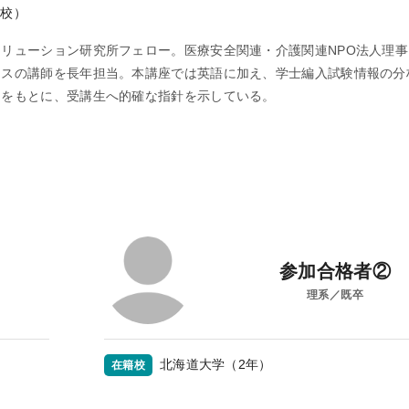
本校）
リューション研究所フェロー。医療安全関連・介護関連NPO法人理
ースの講師を長年担当。本講座では英語に加え、学士編入試験情報の分
タをもとに、受講生へ的確な指針を示している。
参加合格者②
理系／既卒
北海道大学（2年）
在籍校