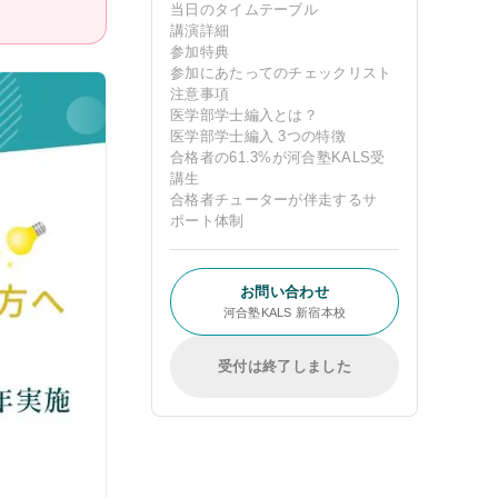
当日のタイムテーブル
講演詳細
参加特典
参加にあたってのチェックリスト
注意事項
受講案内
医学部学士編入とは？
医学部学士編入 3つの特徴
合格者の61.3%が河合塾KALS受
[27年度] 受講料
講生
合格者チューターが伴走するサ
[26年度] 受講料
ポート体制
受講形態
お問い合わせ
受講までの流れ
河合塾KALS 新宿本校
講義スケジュール
受付は終了しました
資料請求／
デジタルパンフレット
教材発送／
視聴開始スケジュール