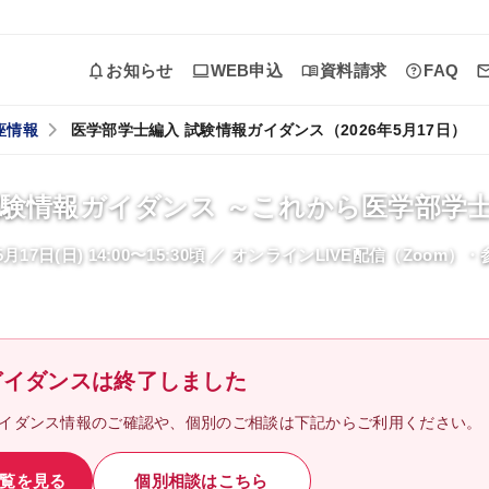
お知らせ
WEB申込
資料請求
FAQ
座情報
医学部学士編入 試験情報ガイダンス（2026年5月17日）
ガイダンス・個別相談
試験情報ガイダンス ～これから医学部学
受講プランナー個別相談
年5月17日(日) 14:00〜15:30頃 ／ オンラインLIVE配信（Zoom）
チューター個別相談
ガイダンス・説明会に参加
過去のガイダンス・説明会
ガイダンスは終了しました
イダンス情報のご確認や、個別のご相談は下記からご利用ください。
覧を見る
個別相談はこちら