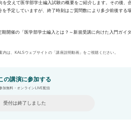
動向を交えて医学部学士編入試験の概要をご紹介します。その後、
0分を予定していますが、終了時刻はご質問数により多少前後する
定期開催の「医学部学士編入とは？～新規受講に向けた入門ガイ
内は、KALSウェブサイトの
「講座説明動画」
をご視聴ください。
KALSをはじめる
この講演に参加する
受講までの流れ
参加無料・オンラインLIVE配信
ガイダンス情報
受付は終了しました
個別受講相談
講義スケジュール