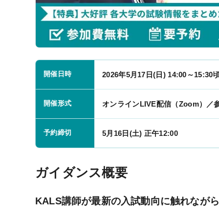
受講サポート
開催日時
2026年5月17日(日) 14:00～15:30
受講サポート一覧
開催形式
オンラインLIVE配信（Zoom）／
個別カウンセリング
（講師・チューター個別相談）
予約締切
5月16日(土) 正午12:00
自習室
質問システム
ガイダンス概要
チュートリアル特別講義
KALS講師が最新の入試動向に触れなが
各種テスト