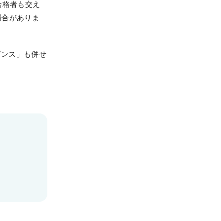
合格者も交え
場合がありま
ダンス」も併せ
各種申込
WEB申込
WEB申込後のお支払方法
窓口申込
お申込後の流れ
資料請求