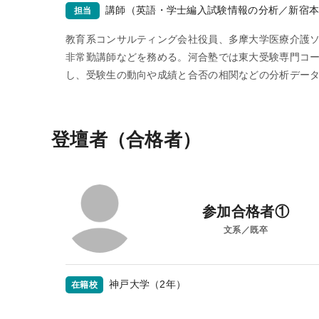
講師（英語・学士編入試験情報の分析／新宿
担当
教育系コンサルティング会社役員、多摩大学医療介護ソ
非常勤講師などを務める。河合塾では東大受験専門コ
し、受験生の動向や成績と合否の相関などの分析デー
登壇者（合格者）
参加合格者①
文系／既卒
神戸大学（2年）
在籍校