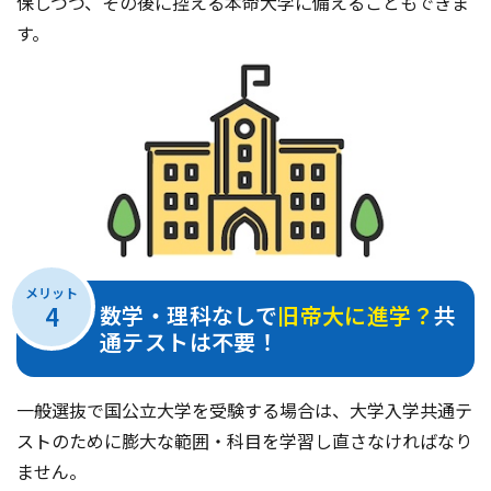
保しつつ、その後に控える本命大学に備えることもできま
す。
メリット
4
数学・理科なしで
旧帝大に進学？
共
通テストは不要！
一般選抜で国公立大学を受験する場合は、大学入学共通テ
ストのために膨大な範囲・科目を学習し直さなければなり
ません。