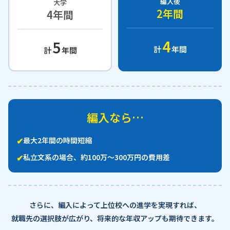
編入後
大学
2年間
4年間
4
5
計
年間
計
年間
編入なら…
✔
最大2年間の時間短縮
✔
私立文系の場合、約100万〜300万円の費用差
さらに、編入によって上位校への進学を実現すれば、
就職先の選択肢が広がり、将来的な年収アップも期待できます。