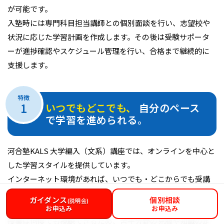
が可能です。
入塾時には専門科目担当講師との個別面談を行い、志望校や
状況に応じた学習計画を作成します。その後は受験サポータ
ーが進捗確認やスケジュール管理を行い、合格まで継続的に
支援します。
特徴
1
いつでもどこでも、
自分のペース
で学習を進められる。
河合塾KALS 大学編入（文系）講座では、オンラインを中心と
した学習スタイルを提供しています。
インターネット環境があれば、いつでも・どこからでも受講
でき、ご自身の理解度や生活リズムに合わせて効率的に学習
ガイダンス
個別相談
(説明会)
を進められます。
お申込み
お申込み
授業は何度でも視聴できるため、苦手分野の克服や知識の定