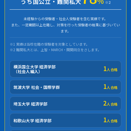
%
うち国公立・難関私大
※2
未経験からの受験者・社会人受験者を含む実績です。
また、一定期間以上在籍し、対策を行った受験者の結果に基づいてい
ます。
※1 実績は当校在籍の受験者を対象としています。
※2 難関私大とは、上智・MARCH・関関同立をさします。
横浜国立大学 経済学部
1
人合格
（社会人編入）
1
筑波大学 社会・国際学群
人合格
2
埼玉大学 経済学部
人合格
1
和歌山大学 経済学部
人合格