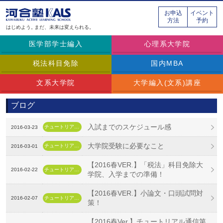
お申込
イベント
方法
予約
はじめよう。
まだ、未来は変えられる。
医学部学士編入
心理系大学院
税法科目免除
国内MBA
文系大学院
大学編入(文系)講座
ブログ
入試までのスケジュール感
チュートリアル通信
2016-03-23
大学院受験に必要なこと
チュートリアル通信
2016-03-01
【2016春VER.】「税法」科目免除大
2016-02-22
チュートリアル通信
学院、入学までの準備！
【2016春VER.】小論文・口頭試問対
2016-02-07
チュートリアル通信
策！
【2016春Ver.】チュートリアル通信第